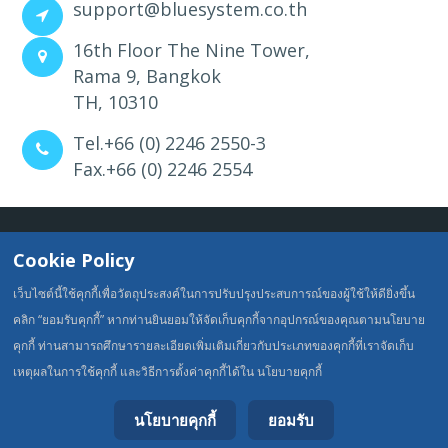
support@bluesystem.co.th
16th Floor The Nine Tower,
Rama 9, Bangkok
TH, 10310
Tel.+66 (0) 2246 2550-3
Fax.+66 (0) 2246 2554
© 2026
BlueSystem Website
Cookie Policy
Powered by ╚╝╔╦╗
เว็บไซต์นี้ใช้คุกกี้เพื่อวัตถุประสงค์ในการปรับปรุงประสบการณ์ของผู้ใช้ให้ดียิ่งขึ้น
คลิก “ยอมรับคุกกี้” หากท่านยินยอมให้จัดเก็บคุกกี้จากอุปกรณ์ของคุณตามนโยบาย
คุกกี้ ท่านสามารถศึกษารายละเอียดเพิ่มเติมเกี่ยวกับประเภทของคุกกี้ที่เราจัดเก็บ
เหตุผลในการใช้คุกกี้ และวิธีการตั้งค่าคุกกี้ได้ใน นโยบายคุกกี้
นโยบายคุกกี้
ยอมรับ