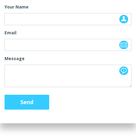
Your Name
Email
Message